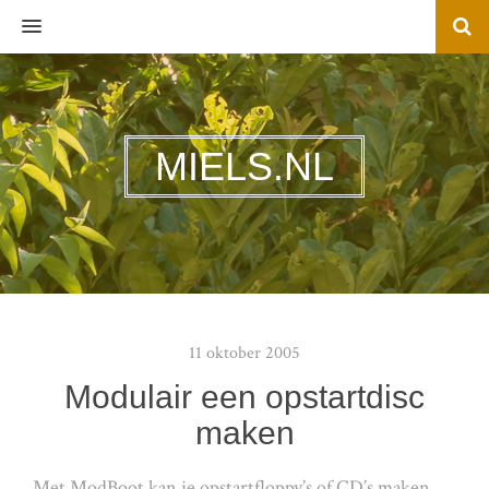
MENU
MIELS.NL
11 oktober 2005
Modulair een opstartdisc
maken
Met ModBoot kan je opstartfloppy’s of CD’s maken