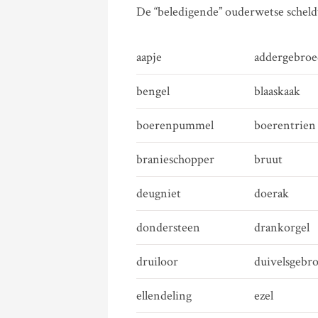
De “beledigende” ouderwetse schel
aapje
addergebroe
bengel
blaaskaak
boerenpummel
boerentrien
branieschopper
bruut
deugniet
doerak
dondersteen
drankorgel
druiloor
duivelsgebr
ellendeling
ezel