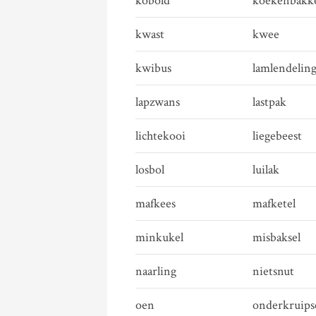
kobold
koekenbakk
kwast
kwee
kwibus
lamlendelin
lapzwans
lastpak
lichtekooi
liegebeest
losbol
luilak
mafkees
mafketel
minkukel
misbaksel
naarling
nietsnut
oen
onderkruips