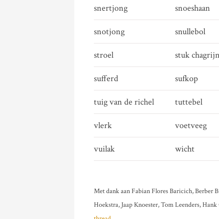
snertjong
snoeshaan
snotjong
snullebol
stroel
stuk chagrij
sufferd
sufkop
tuig van de richel
tuttebel
vlerk
voetveeg
vuilak
wicht
Met dank aan Fabian Flores Baricich, Berber B
Hoekstra, Jaap Knoester, Tom Leenders, Hank O
thread