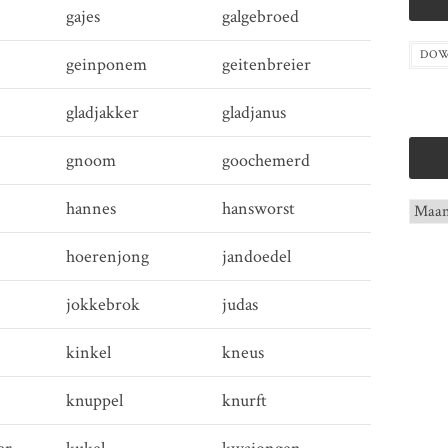
gajes
galgebroed
DOW
geinponem
geitenbreier
gladjakker
gladjanus
gnoom
goochemerd
hannes
hansworst
Archie
hoerenjong
jandoedel
jokkebrok
judas
kinkel
kneus
knuppel
knurft