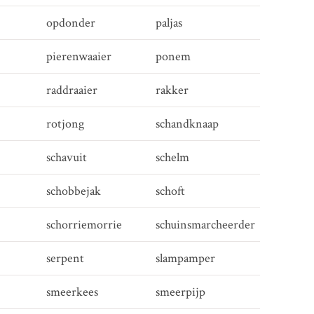
opdonder
paljas
pierenwaaier
ponem
raddraaier
rakker
rotjong
schandknaap
schavuit
schelm
schobbejak
schoft
schorriemorrie
schuinsmarcheerder
serpent
slampamper
smeerkees
smeerpijp