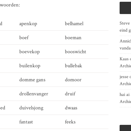
dwoorden:
d
apenkop
belhamel
Steve
eind 
boef
boeman
Annic
vanda
boevekop
booswicht
Kaas
builenkop
bullebak
Archi
jesse
domme gans
domoor
Archi
drollenvanger
druif
hai ai 
Archi
oed
duivelsjong
dwaas
fantast
feeks