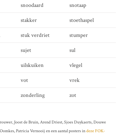
snoodaard
snotaap
stakker
stoethaspel
n
stuk verdriet
stumper
sujet
sul
uilskuiken
vlegel
vot
vrek
zonderling
zot
rouwer, Joost de Bruin, Arend Driest, Sjoes Duykaerts, Douwe
omkes, Patricia Vernooij en een aantal posters in
deze FOK-