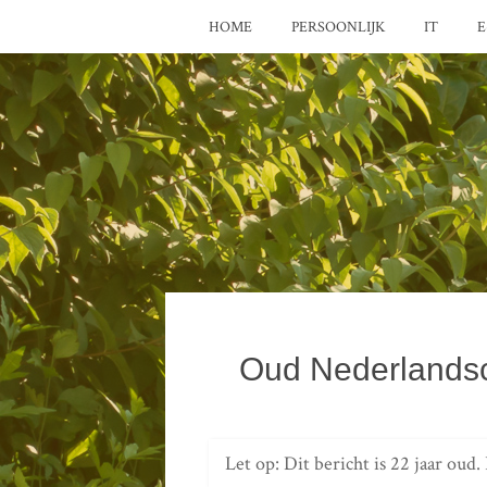
HOME
PERSOONLIJK
IT
E
Oud Nederlandsc
Let op: Dit bericht is 22 jaar oud.