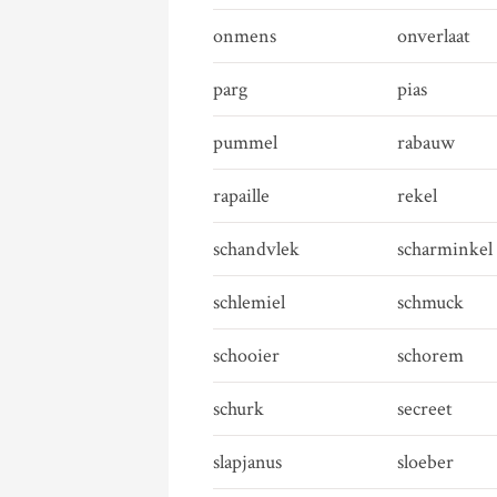
onmens
onverlaat
parg
pias
pummel
rabauw
rapaille
rekel
schandvlek
scharminkel
schlemiel
schmuck
schooier
schorem
schurk
secreet
slapjanus
sloeber