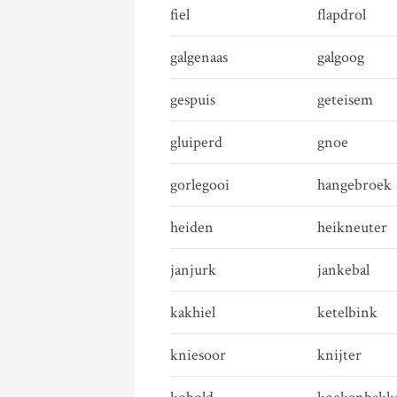
fiel
flapdrol
galgenaas
galgoog
gespuis
geteisem
gluiperd
gnoe
gorlegooi
hangebroek
heiden
heikneuter
janjurk
jankebal
kakhiel
ketelbink
kniesoor
knijter