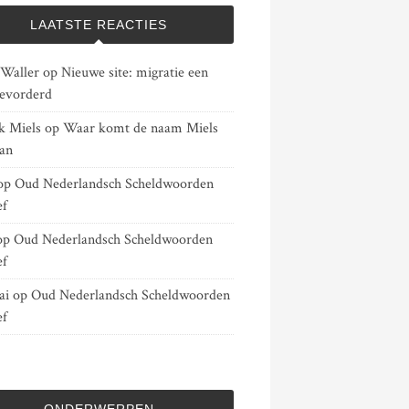
LAATSTE REACTIES
 Waller
op
Nieuwe site: migratie een
gevorderd
k Miels
op
Waar komt de naam Miels
an
op
Oud Nederlandsch Scheldwoorden
ef
op
Oud Nederlandsch Scheldwoorden
ef
ai
op
Oud Nederlandsch Scheldwoorden
ef