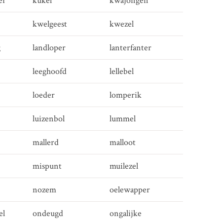
er
kukel
kwajongen
kwelgeest
kwezel
g
landloper
lanterfanter
leeghoofd
lellebel
loeder
lomperik
luizenbol
lummel
mallerd
malloot
mispunt
muilezel
nozem
oelewapper
el
ondeugd
ongalijke