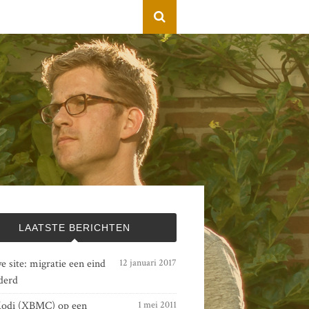
LAATSTE BERICHTEN
 site: migratie een eind
12 januari 2017
derd
odi (XBMC) op een
1 mei 2011