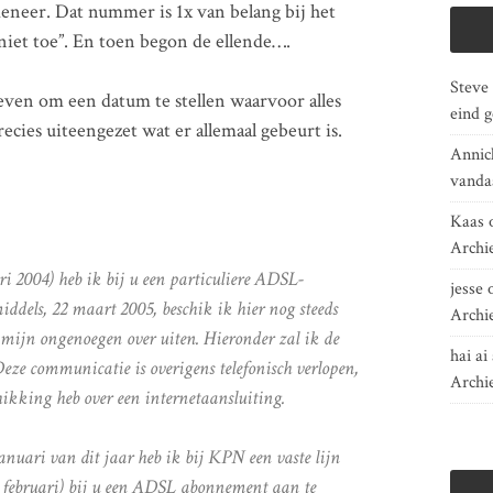
meneer. Dat nummer is 1x van belang bij het
niet toe”. En toen begon de ellende….
Steve
reven om een datum te stellen waarvoor alles
eind 
ecies uiteengezet wat er allemaal gebeurt is.
Annic
vanda
Kaas
Archi
ri 2004) heb ik bij u een particuliere ADSL-
jesse
ddels, 22 maart 2005, beschik ik hier nog steeds
Archi
r mijn ongenoegen over uiten. Hieronder zal ik de
hai ai 
eze communicatie is overigens telefonisch verlopen,
Archi
hikking heb over een internetaansluiting.
uari van dit jaar heb ik bij KPN een vaste lijn
 februari) bij u een ADSL abonnement aan te