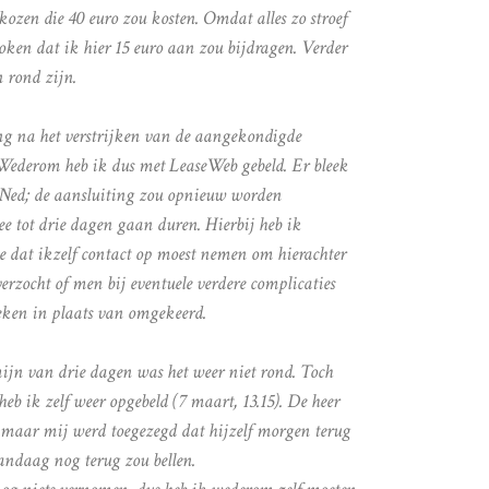
ozen die 40 euro zou kosten. Omdat alles zo stroef
oken dat ik hier 15 euro aan zou bijdragen. Verder
n rond zijn.
ng na het verstrijken van de aangekondigde
 Wederom heb ik dus met LeaseWeb gebeld. Er bleek
BBNed; de aansluiting zou opnieuw worden
e tot drie dagen gaan duren. Hierbij heb ik
e dat ikzelf contact op moest nemen om hierachter
erzocht of men bij eventuele verdere complicaties
eken in plaats van omgekeerd.
mijn van drie dagen was het weer niet rond. Toch
eb ik zelf weer opgebeld (7 maart, 13.15). De heer
maar mij werd toegezegd dat hijzelf morgen terug
vandaag nog terug zou bellen.