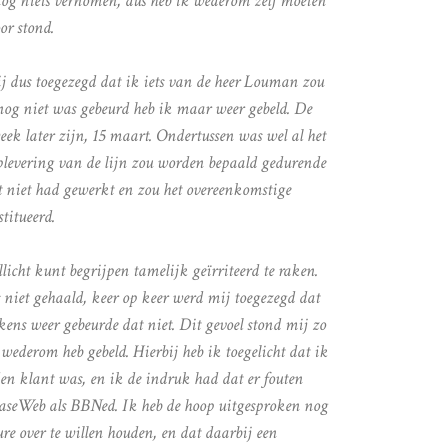
nog niets vernomen, dus heb ik wederom zelf moeten
or stond.
j dus toegezegd dat ik iets van de heer Louman zou
og niet was gebeurd heb ik maar weer gebeld. De
ek later zijn, 15 maart. Ondertussen was wel al het
levering van de lijn zou worden bepaald gedurende
 niet had gewerkt en zou het overeenkomstige
titueerd.
licht kunt begrijpen tamelijk geïrriteerd te raken.
 niet gehaald, keer op keer werd mij toegezegd dat
kens weer gebeurde dat niet. Dit gevoel stond mij zo
 wederom heb gebeld. Hierbij heb ik toegelicht dat ik
en klant was, en ik de indruk had dat er fouten
seWeb als BBNed. Ik heb de hoop uitgesproken nog
re over te willen houden, en dat daarbij een