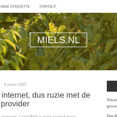
-MAIL ETIQUETTE
CONTACT
MIELS.NL
8 maart 2005
internet, dus ruzie met de
Nieuwe
provider
gevor
Hoe K
 internet. LeaseWeb is geen vriend meer…