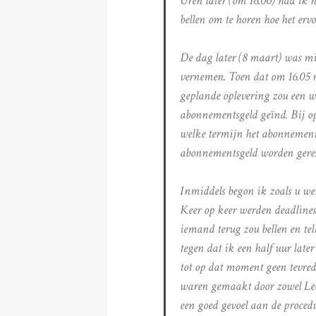
Uren later (om 16.00) had ik 
bellen om te horen hoe het ervo
De dag later (8 maart) was mi
vernemen. Toen dat om 16.05 n
geplande oplevering zou een we
abonnementsgeld geïnd. Bij op
welke termijn het abonnement
abonnementsgeld worden geres
Inmiddels begon ik zoals u wel
Keer op keer werden deadlines
iemand terug zou bellen en tel
tegen dat ik een half uur later
tot op dat moment geen tevred
waren gemaakt door zowel Lea
een goed gevoel aan de procedu