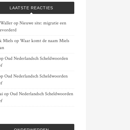
LAATSTE REACTIES
 Waller
op
Nieuwe site: migratie een
gevorderd
k Miels
op
Waar komt de naam Miels
an
op
Oud Nederlandsch Scheldwoorden
ef
op
Oud Nederlandsch Scheldwoorden
ef
ai
op
Oud Nederlandsch Scheldwoorden
ef