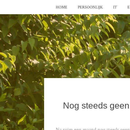
HOME
PERSOONLIJK
IT
E
Nog steeds geen 
Na ruim een maand nog steeds geen